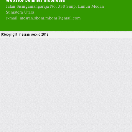
Jalan Sisingamangaraja No. 338 Simp. Limun Medan
Sumatera Utara
e-mail: mesran.skom.mkom@gmail.com
(C)opyright mesran.web.id 2018