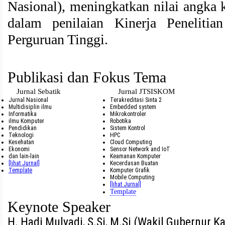
Nasional), meningkatkan nilai angka k
dalam penilaian Kinerja Penelit
Perguruan Tinggi.
Publikasi dan Fokus Tema
Jurnal Sebatik
Jurnal JTSISKOM
Jurnal Nasional
Terakreditasi Sinta 2
Multidisiplin ilmu
Embedded system
Informatika
Mikrokontroler
ilmu Komputer
Robotika
Pendidikan
Sistem Kontrol
Teknologi
HPC
Kesehatan
Cloud Computing
Ekonomi
Sensor Network and IoT
dan lain-lain
Keamanan Komputer
[lihat Jurnal]
Kecerdasan Buatan
Template
Komputer Grafik
Mobile Computing
[lihat Jurnal]
Template
Keynote Speaker
H. Hadi Mulyadi, S.Si, M.Si (Wakil Gubernur 