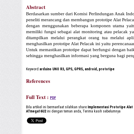
Abstract
Berdasarkan sumber dari Komisi Perlindungan Anak Indon
peneliti merancang dan membangun prototipe Alat Pelacak
dengan menggunakan beberapa komponen utama yait
memiliki fungsi sebagai alat monitoring atau pelacak y
ditampilkan melalui perangkat orang tua melalui ap
menghasilkan prototipe Alat Pelacak ini yaitu perencana
Untuk memastikan prototipe dapat berfungsi dengan baik
sehingga menghasilkan informasi yang berguna bagi peng
Keyword:
arduino UNO R3, GPS, GPRS, android, prototipe
References
Full Text :
PDF
Bila artikel ini bermanfaat silahkan share
Implementasi Prototipe Alat
ATmega16U2
ini dengan teman anda, Terima kasih sebelumnya