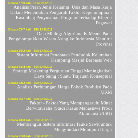
Dibaca 5700 kali | SENSASI2018
Analisis Peran Jenis Kelamin, Usia dan Masa Kerja
Dalam Menentukan Pengaruh Faktor Kepemimpinan
Kasubbag Penyusunan Program Terhadap Kinerja
Pegawai
Dibaca 5547 kali | SENSASI2018
Data Mining: Algoritma K-Means Pada
Pengelompokkan Wisata Asing ke Indonesia Menurut
Provinsi
Dibaca 5542 kali | SENSASI2018
Sistem Informasi Pendataan Penduduk Kelurahan
Kampung Mesjid Berbasis Web
Dibaca 5344 kali | SENSASI2018
Strategi Marketing Perguruan Tinggi Meningkatkan
Daya Saing : Suatu Tinjauan Konseptual
Dibaca 4813 kali | SENSASI2018
Analisis Perhitungan Harga Pokok Produksi Pada
UKM
Dibaca 4667 kali | SENSASI2018
Faktor - Faktor Yang Mempengaruhi Minat
Berwirausaha (Studi Kasus Mahasiswa Prodi
Akuntansi UISU)
Dibaca 4303 kali | SENSASI2018
Membangun Sistem Informasi Tauke Sawit untuk
Menghindari Monopoli Harga
Dibaca 4140 kali | SENSASI2018