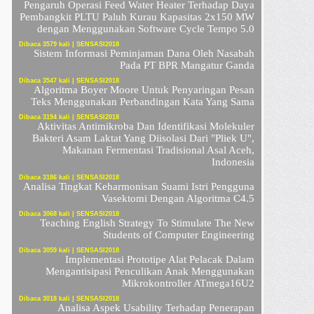
Pengaruh Operasi Feed Water Heater Terhadap Daya
Pembangkit PLTU Paluh Kurau Kapasitas 2x150 MW
dengan Menggunakan Software Cycle Tempo 5.0
Dibaca 3579 kali | SENSASI2018
Sistem Informasi Peminjaman Dana Oleh Nasabah
Pada PT BPR Mangatur Ganda
Dibaca 3547 kali | SENSASI2018
Algoritma Boyer Moore Untuk Penyaringan Pesan
Teks Menggunakan Perbandingan Kata Yang Sama
Dibaca 3194 kali | SENSASI2018
Aktivitas Antimikroba Dan Identifikasi Molekuler
Bakteri Asam Laktat Yang Diisolasi Dari "Pliek U",
Makanan Fermentasi Tradisional Asal Aceh,
Indonesia
Dibaca 3186 kali | SENSASI2018
Analisa Tingkat Keharmonisan Suami Istri Pengguna
Vasektomi Dengan Algoritma C4.5
Dibaca 3068 kali | SENSASI2018
Teaching English Strategy To Stimulate The New
Students of Computer Engineering
Dibaca 3059 kali | SENSASI2018
Implementasi Prototipe Alat Pelacak Dalam
Mengantisipasi Penculikan Anak Menggunakan
Mikrokontroller ATmega16U2
Dibaca 3018 kali | SENSASI2018
Analisa Aspek Usability Terhadap Penerapan