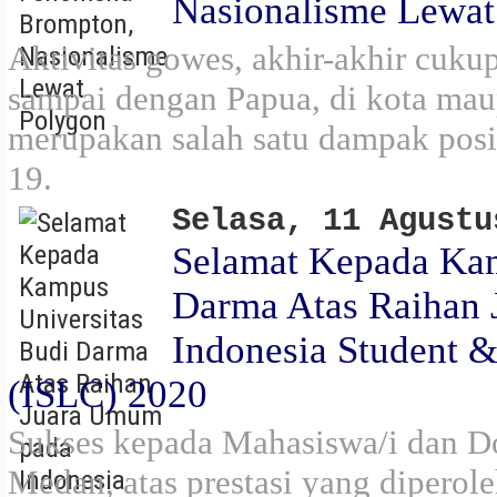
Nasionalisme Lewat
Aktivitas gowes, akhir-akhir cuku
sampai dengan Papua, di kota maup
merupakan salah satu dampak posi
19.
Selasa, 11 Agustu
Selamat Kepada Kam
Darma Atas Raihan
Indonesia Student &
(ISLC) 2020
Sukses kepada Mahasiswa/i dan D
Medan, atas prestasi yang diperol