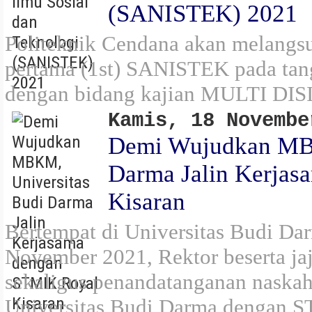
(SANISTEK) 2021
Politeknik Cendana akan melangs
pertama (1st) SANISTEK pada ta
dengan bidang kajian MULTI DI
Kamis, 18 Novembe
Demi Wujudkan MBK
Darma Jalin Kerja
Kisaran
Bertempat di Universitas Budi Da
November 2021, Rektor beserta j
sekaligus penandatanganan naskah
Universitas Budi Darma dengan S