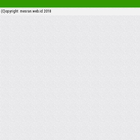
(C)opyright mesran.web.id 2018