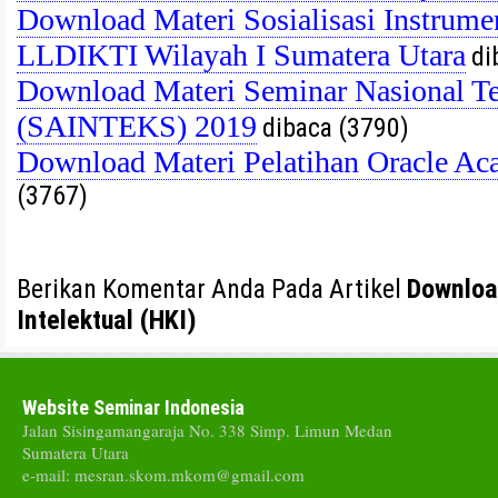
Download Materi Sosialisasi Instrument
LLDIKTI Wilayah I Sumatera Utara
di
Download Materi Seminar Nasional T
(SAINTEKS) 2019
dibaca (3790)
Download Materi Pelatihan Oracle 
(3767)
Berikan Komentar Anda Pada Artikel
Downloa
Intelektual (HKI)
Website Seminar Indonesia
Jalan Sisingamangaraja No. 338 Simp. Limun Medan
Sumatera Utara
e-mail: mesran.skom.mkom@gmail.com