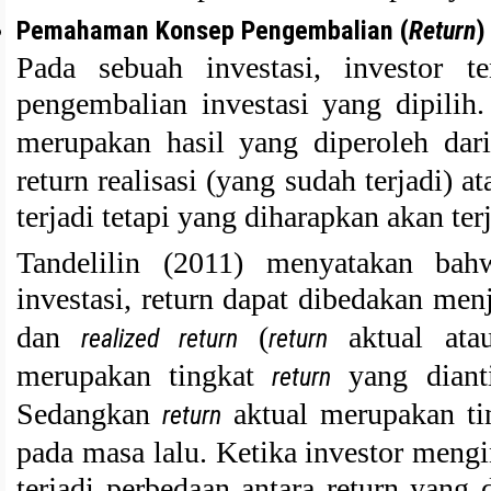
Pemahaman Konsep Pengembalian (
Return
)
Pada sebuah investasi, investor t
pengembalian investasi yang dipili
merupakan hasil yang diperoleh dar
return realisasi (yang sudah terjadi) 
terjadi tetapi yang diharapkan akan te
Tandelilin (2011) menyatakan ba
investasi, return dapat dibedakan men
dan
(
aktual atau
realized return
return
merupakan tingkat
yang dianti
return
Sedangkan
aktual merupakan t
return
pada masa lalu. Ketika investor meng
terjadi perbedaan antara return yang 