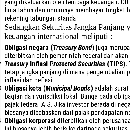
yang dikeluarkan oleh lembaga keuangan. CD
lima tahun dan umumnya membayar tingkat bu
rekening tabungan standar.
Sedangkan Sekuritas Jangka Panjang y
keuangan internasional meliputi :
Obligasi negara (
Treasury Bond
)
juga merupa
diterbitkan oleh pemerintah federal dan akan
Treasury
Inflasi
Protected Securities
(TIPS)
.
tetap jangka panjang di mana pengembalian
inflasi dan deflasi.
Obligasi kota (
Municipal Bonds
)
adalah surat 
bagian dan yurisdiksi lokal. Bunga pada obli
pajak federal A.S. Jika investor berada di neg
biasanya dibebaskan dari pajak pendapatan n
Obligasi korporasi
diterbitkan oleh perusahaa
ini biasanya lebih berisiko daripada sekurita