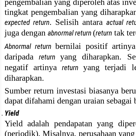
pengembalian yang diperoleh atas inv
tingkat pengembalian yang diharapkan
. Selisih antara
expected return
actual ret
juga dengan
(
tak te
abnormal return
return
bernilai positif artin
Abnormal return
daripada
yang diharapkan. S
return
negatif artinya
yang terjadi 
return
diharapkan.
Sumber return investasi biasanya ber
dapat difahami dengan uraian sebagai b
Yield
Yield adalah pendapatan yang dipero
(periodik). Misalnya, perusahaan yang