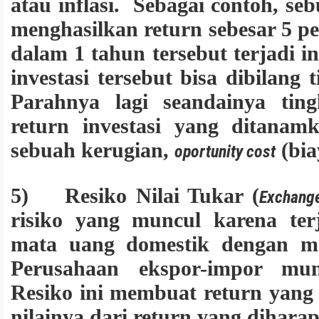
atau inflasi. Sebagai contoh, seb
menghasilkan return sebesar 5 p
dalam 1 tahun tersebut terjadi in
investasi tersebut bisa dibilang
Parahnya lagi seandainya tingk
return investasi yang ditanam
sebuah kerugian,
(bia
oportunity cost
5) Resiko Nilai Tukar (
Exchange
risiko yang muncul karena ter
mata uang domestik dengan ma
Perusahaan ekspor-impor mun
Resiko ini membuat return yang 
nilainya dari return yang dihara