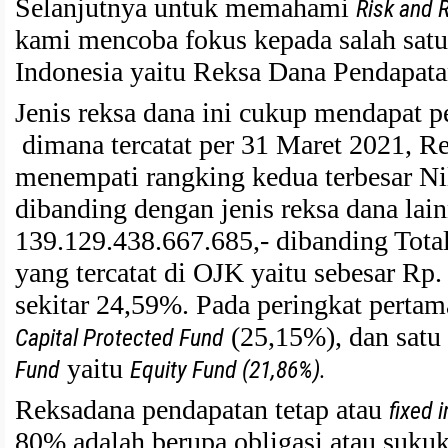
Selanjutnya untuk memahami
Risk and 
kami mencoba fokus kepada salah satu
Indonesia yaitu Reksa Dana Pendapata
Jenis reksa dana ini cukup mendapat per
dimana tercatat per 31 Maret 2021, R
menempati rangking kedua terbesar Ni
dibanding dengan jenis reksa dana lain
139.129.438.667.685,- dibanding Tota
yang tercatat di OJK yaitu sebesar Rp
sekitar 24,59%. Pada peringkat pertama
(25,15%), dan satu
Capital Protected Fund
yaitu
Fund
Equity Fund (21,86%).
Reksadana pendapatan tetap atau
fixed 
80% adalah berupa obligasi atau sukuk