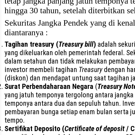
tetap jangka panjang jatuh temponya t
hingga 30 tahun, setelah diterbitkan se
Sekuritas Jangka Pendek yang di kena
diantaranya :
Tagihan treasury (
Treasury bill
)
adalah sekur
yang dikeluarkan oleh pemerintah federal. Se
dalam setahun dan tidak melakukan pembayara
investor membeli tagihan
Treasury
dengan har
(diskon) dan mendapat untung saat tagihan j
Surat Perbendaharaan Negara
(
Treasury Not
yang jatuh temponya tergolong antara jangka
temponya antara dua dan sepuluh tahun. Inve
pembayaran bunga setiap enam bulan serta ju
tempo.
Sertifikat Deposito (
Certificate of deposit
/ C