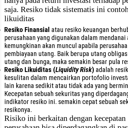
hanya pada return investasi terhadap p
saja. Resiko tidak sistematis ini conto
likuiditas
Resiko Finansial
atau resiko keuangan berhu
perusahaan yang digunakan dalam mendanai ak
kemungkinan akan muncul apabila perusahaa
pembiayaan utang. Baik berupa utang obligas
utang dan bunga, maka semakin besar pula re
Resiko Likuiditas (
Liquidity Risk
)
adalah resi
kesulitan dalam mencairkan portofolio inves
lain karena sedikit atau tidak ada yang bermi
Kecepatan sebuah sekuritas yang diperdagan
indikator resiko ini. semakin cepat sebuah se
resikonya.
Risiko ini berkaitan dengan kecepatan 
perusahaan bisa diperdagangkan di pas