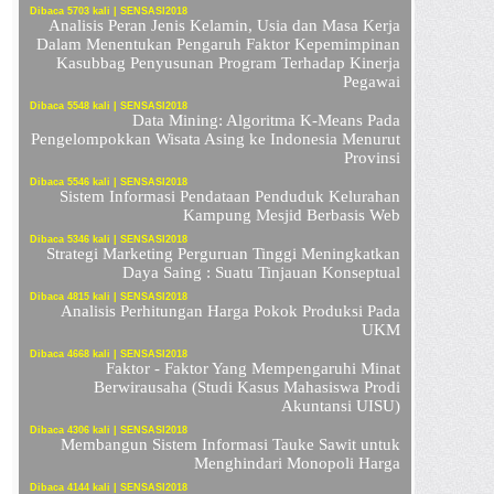
Dibaca 5703 kali | SENSASI2018
Analisis Peran Jenis Kelamin, Usia dan Masa Kerja
Dalam Menentukan Pengaruh Faktor Kepemimpinan
Kasubbag Penyusunan Program Terhadap Kinerja
Pegawai
Dibaca 5548 kali | SENSASI2018
Data Mining: Algoritma K-Means Pada
Pengelompokkan Wisata Asing ke Indonesia Menurut
Provinsi
Dibaca 5546 kali | SENSASI2018
Sistem Informasi Pendataan Penduduk Kelurahan
Kampung Mesjid Berbasis Web
Dibaca 5346 kali | SENSASI2018
Strategi Marketing Perguruan Tinggi Meningkatkan
Daya Saing : Suatu Tinjauan Konseptual
Dibaca 4815 kali | SENSASI2018
Analisis Perhitungan Harga Pokok Produksi Pada
UKM
Dibaca 4668 kali | SENSASI2018
Faktor - Faktor Yang Mempengaruhi Minat
Berwirausaha (Studi Kasus Mahasiswa Prodi
Akuntansi UISU)
Dibaca 4306 kali | SENSASI2018
Membangun Sistem Informasi Tauke Sawit untuk
Menghindari Monopoli Harga
Dibaca 4144 kali | SENSASI2018