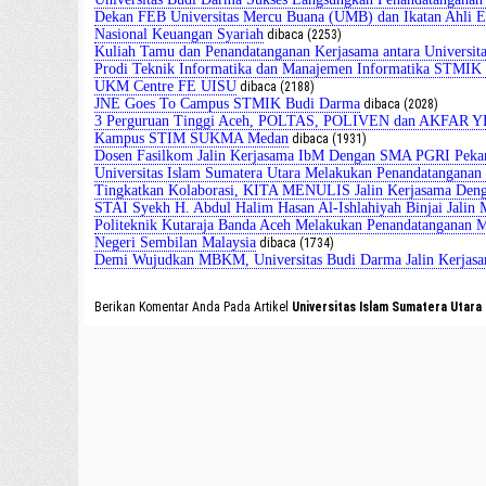
Dekan FEB Universitas Mercu Buana (UMB) dan Ikatan Ahli E
Nasional Keuangan Syariah
dibaca (2253)
Kuliah Tamu dan Penandatanganan Kerjasama antara Universit
Prodi Teknik Informatika dan Manajemen Informatika STMIK
UKM Centre FE UISU
dibaca (2188)
JNE Goes To Campus STMIK Budi Darma
dibaca (2028)
3 Perguruan Tinggi Aceh, POLTAS, POLIVEN dan AKFAR YPP
Kampus STIM SUKMA Medan
dibaca (1931)
Dosen Fasilkom Jalin Kerjasama IbM Dengan SMA PGRI Peka
Universitas Islam Sumatera Utara Melakukan Penandatangan
Tingkatkan Kolaborasi, KITA MENULIS Jalin Kerjasama Den
STAI Syekh H. Abdul Halim Hasan Al-Ishlahiyah Binjai Jal
Politeknik Kutaraja Banda Aceh Melakukan Penandatanganan 
Negeri Sembilan Malaysia
dibaca (1734)
Demi Wujudkan MBKM, Universitas Budi Darma Jalin Kerjas
Berikan Komentar Anda Pada Artikel
Universitas Islam Sumatera Utar