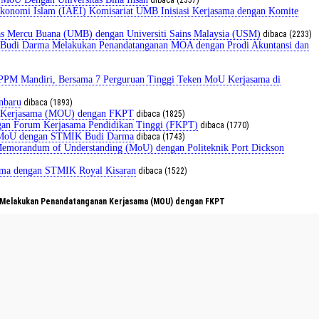
dibaca (2357)
konomi Islam (IAEI) Komisariat UMB Inisiasi Kerjasama dengan Komite
as Mercu Buana (UMB) dengan Universiti Sains Malaysia (USM)
dibaca (2233)
 Budi Darma Melakukan Penandatanganan MOA dengan Prodi Akuntansi dan
M Mandiri, Bersama 7 Perguruan Tinggi Teken MoU Kerjasama di
nbaru
dibaca (1893)
an Kerjasama (MOU) dengan FKPT
dibaca (1825)
gan Forum Kerjasama Pendidikan Tinggi (FKPT)
dibaca (1770)
in MoU dengan STMIK Budi Darma
dibaca (1743)
Memorandum of Understanding (MoU) dengan Politeknik Port Dickson
ama dengan STMIK Royal Kisaran
dibaca (1522)
a Melakukan Penandatanganan Kerjasama (MOU) dengan FKPT