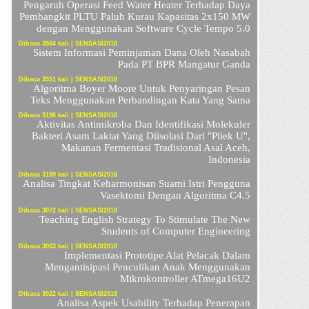
Pengaruh Operasi Feed Water Heater Terhadap Daya
Pembangkit PLTU Paluh Kurau Kapasitas 2x150 MW
dengan Menggunakan Software Cycle Tempo 5.0
Dibaca 3584 kali | SENSASI2018
Sistem Informasi Peminjaman Dana Oleh Nasabah
Pada PT BPR Mangatur Ganda
Dibaca 3551 kali | SENSASI2018
Algoritma Boyer Moore Untuk Penyaringan Pesan
Teks Menggunakan Perbandingan Kata Yang Sama
Dibaca 3196 kali | SENSASI2018
Aktivitas Antimikroba Dan Identifikasi Molekuler
Bakteri Asam Laktat Yang Diisolasi Dari "Pliek U",
Makanan Fermentasi Tradisional Asal Aceh,
Indonesia
Dibaca 3189 kali | SENSASI2018
Analisa Tingkat Keharmonisan Suami Istri Pengguna
Vasektomi Dengan Algoritma C4.5
Dibaca 3072 kali | SENSASI2018
Teaching English Strategy To Stimulate The New
Students of Computer Engineering
Dibaca 3063 kali | SENSASI2018
Implementasi Prototipe Alat Pelacak Dalam
Mengantisipasi Penculikan Anak Menggunakan
Mikrokontroller ATmega16U2
Dibaca 3022 kali | SENSASI2018
Analisa Aspek Usability Terhadap Penerapan