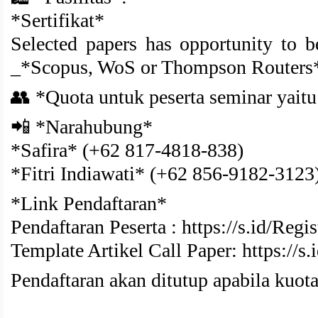
*Sertifikat*
Selected papers has opportunity to 
_*Scopus, WoS or Thompson Routers
👥 *Quota untuk peserta seminar yaitu
📲 *Narahubung*
*Safira* (+62 817-4818-838)
*Fitri Indiawati* (+62 856-9182-3123
*Link Pendaftaran*
Pendaftaran Peserta : https://s.id/Re
Template Artikel Call Paper: https://s
Pendaftaran akan ditutup apabila kuot