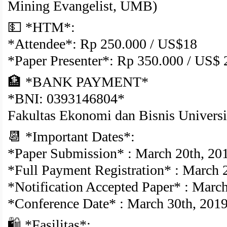
Mining Evangelist, UMB)
💵 *HTM*:
*Attendee*: Rp 250.000 / US$18
*Paper Presenter*: Rp 350.000 / US$ 
🏦 *BANK PAYMENT*
*BNI: 0393146804*
Fakultas Ekonomi dan Bisnis Univers
📆 *Important Dates*:
*Paper Submission* : March 20th, 20
*Full Payment Registration* : March 
*Notification Accepted Paper* : Marc
*Conference Date* : March 30th, 201
🛍 *Fasilitas*: