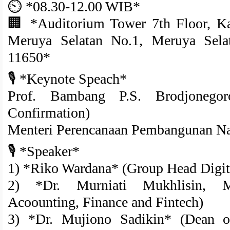
⏲ *08.30-12.00 WIB*
🏢 *Auditorium Tower 7th Floor, 
Meruya Selatan No.1, Meruya Selat
11650*
🎙 *Keynote Speach*
Prof. Bambang P.S. Brodjonego
Confirmation)
Menteri Perencanaan Pembangunan Na
🎙 *Speaker*
1) *Riko Wardana* (Group Head Digi
2) *Dr. Murniati Mukhlisin, M.
Acoounting, Finance and Fintech)
3) *Dr. Mujiono Sadikin* (Dean 