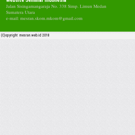
Jalan Sisingamangaraja No. 338 Simp. Limun Medan
Sumatera Utara
e-mail: mesran.skom.mkom@gmail.com
(C)opyright mesran.web.id 2018